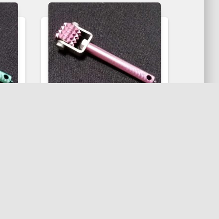
ささない美容鍼
ささない美容鍼 (S)
ピンク
ジ
東洋医学総合治療院オリジ
ナル
細
チタン製のローラー鍼で細
れ
胞を活性化、リンパの流れ
を
を整え血行を促しむくみを