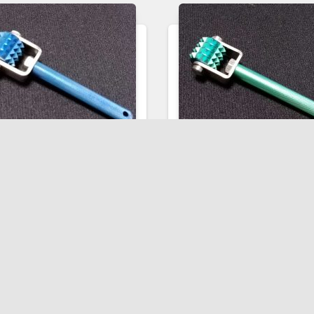
ささない美容鍼
ささない美容鍼
ささない美容鍼 (S)
ささない美容鍼 (S)
ブルー
グリーン
東洋医学総合治療院オリジ
東洋医学総合治療院オリ
ナル
ナル
チタン製のローラー鍼で細
チタン製のローラー鍼で
胞を活性化、リンパの流れ
胞を活性化、リンパの流
を整え血行を促しむくみを
を整え血行を促しむくみ