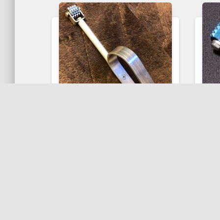
ささない美容鍼
アルミアダプター美
容鍼
東洋医学総合治療院オリジ
ナル
手が不自由な方の為に開発
した、アルミアダプター美
容鍼