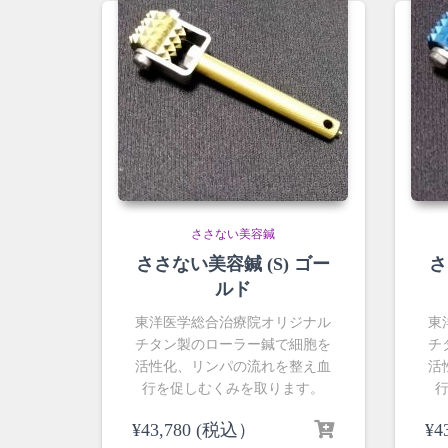
ささない美容鍼
ささない美容鍼 (S) ゴー
さ
ルド
東洋医学総合治療院オリジナル
東
チタン製のローラー鍼で細胞を
チ
活性化、リンパの流れを整え血
活
行を促しむくみを取ります。
¥
43,780
(税込）
¥
4