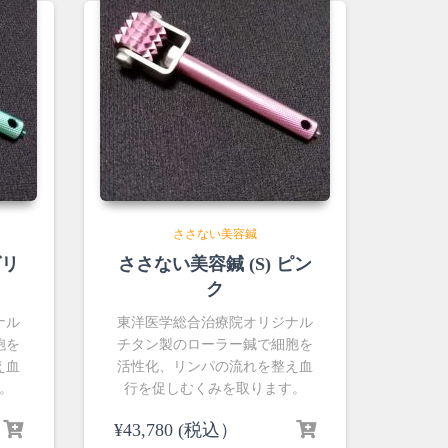
ささない美容鍼
グリ
ささない美容鍼 (S) ピン
ク
ナル
東洋医学総合治療院オリジナル
胞を
チタン製のローラー鍼で細胞を
え血
活性化、リンパの流れを整え血
。
行を促しむくみを取ります。
¥
43,780
(税込）