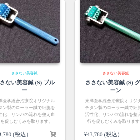
ささない美容鍼
ささない美容鍼
さない美容鍼 (S) ブル
ささない美容鍼 (S) 
ー
ーン
洋医学総合治療院オリジナル
東洋医学総合治療院オリジ
タン製のローラー鍼で細胞を
チタン製のローラー鍼で細
性化、リンパの流れを整え血
活性化、リンパの流れを整
行を促しむくみを取ります。
行を促しむくみを取ります
3,780
(税込）
¥
43,780
(税込）