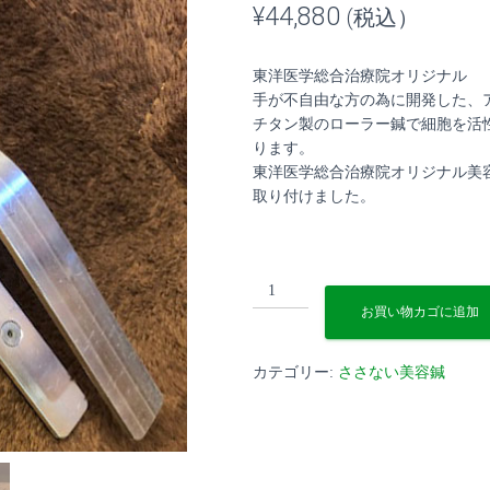
¥
44,880
(税込）
東洋医学総合治療院オリジナル
手が不自由な方の為に開発した、
チタン製のローラー鍼で細胞を活
ります。
東洋医学総合治療院オリジナル美
取り付けました。
ア
ル
お買い物カゴに追加
ミ
ア
カテゴリー:
ささない美容鍼
ダ
プ
タ
ー
美