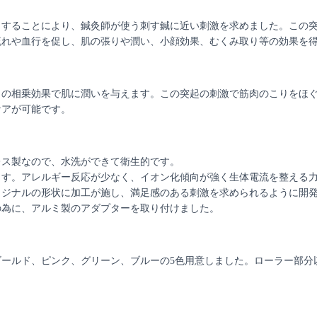
くすることにより、鍼灸師が使う刺す鍼に近い刺激を求めました。この
流れや血行を促し、肌の張りや潤い、小顔効果、むくみ取り等の効果を
との相乗効果で肌に潤いを与えます。この突起の刺激で筋肉のこりをほ
ケアが可能です。
レス製なので、水洗ができて衛生的です。
ます。アレルギー反応が少なく、イオン化傾向が強く生体電流を整える
リジナルの形状に加工が施し、満足感のある刺激を求められるように開
の為に、アルミ製のアダプターを取り付けました。
ールド、ピンク、グリーン、ブルーの5色用意しました。ローラー部分